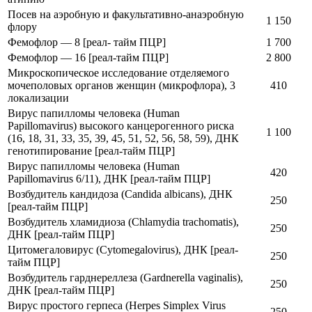
Посев на аэробную и факультативно-анаэробную
1 150
флору
Фемофлор — 8 [реал- тайм ПЦР]
1 700
Фемофлор — 16 [реал-тайм ПЦР]
2 800
Микроскопическое исследование отделяемого
мочеполовых органов женщин (микрофлора), 3
410
локализации
Вирус папилломы человека (Human
Papillomavirus) высокого канцерогенного риска
1 100
(16, 18, 31, 33, 35, 39, 45, 51, 52, 56, 58, 59), ДНК
генотипирование [реал-тайм ПЦР]
Вирус папилломы человека (Human
420
Papillomavirus 6/11), ДНК [реал-тайм ПЦР]
Возбудитель кандидоза (Candida albicans), ДНК
250
[реал-тайм ПЦР]
Возбудитель хламидиоза (Chlamydia trachomatis),
250
ДНК [реал-тайм ПЦР]
Цитомегаловирус (Cytomegalovirus), ДНК [реал-
250
тайм ПЦР]
Возбудитель гарднереллеза (Gardnerella vaginalis),
250
ДНК [реал-тайм ПЦР]
Вирус простого герпеса (Herpes Simplex Virus
250