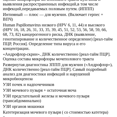
выявления распространенных инфекций,в том числе
инфекций,передаваемых половым путем. (ИППП)
Интимный — плюс — для мужчин. (Включает герпес +
ВПЧ)
Human Papillomavirus низкого (HPV 6, 11, 44) и высокого
(HPV 16, 18, 26, 31, 33, 35, 39, 45, 51, 52, 53, 56, 58, 59, 66,
68, 73, 82) канцерогенного риска, ДНК (выявление,
генотипирование и количественное определение) [реал-тайм
ПЦР, Россия]. Определение типа вируса и его
концентрации.
«Андрофлор-скрин», ДНК количественно [реал-тайм ПЦР].
Оценка состава микрофлоры мочеполового тракта
Развернутая диагностика ЗППП для мужчин («Андрофлор»),
ДНК количественно [реал-тайм ПЦР]. Самый подробный
анализ для диагностики инфекций и нарушений
микробиоценоза
УЗИ почек и надпочечников
УЗИ мочевого пузыря + остаточная моча
УЗИ предстательной железы и мочевого пузыря
(трансабдоминально)
УЗИ органов мошонки
Катетеризация мочевого пузыря ( со стоимостью катетера)