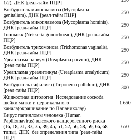
1/2), ДНК [реал-тайм ПЦР]
Возбудитель микоплазмоза (Mycoplasma
250
genitalium), ДНК [реал-тайм ПЦР]
Возбудитель микоплазмоза (Mycoplasma hominis),
250
ДНК [реал-тайм ПЦР]
Гонококк (Neisseria gonorrhoeae), ДНК [реал-тайм
250
ПЦР]
Возбудитель трихомоноза (Trichomonas vaginalis),
250
ДНК [реал-тайм ПЦР]
Уреаплазма парвум (Ureaplasma parvum), ДНК
250
[реал-тайм ПЦР]
Уреаплазма уреалитикум (Ureaplasma urealyticum),
250
ДНК [реал-тайм ПЦР]
Возбудитель сифилиса (Treponema pallidum), ДНК
300
[реал-тайм ПЦР]
Жидкостная цитология .Исследование соскоба
шейки матки и цервикального
1 650
канала(окрашивание по Папаниколау)
Вирус папилломы человека (Human
Papillomavirus) высокого канцерогенного риска
(16, 18, 31, 33, 35, 39, 45, 51, 52, 56, 58, 59, 66, 68
650
типы), ДНК, без определения типа [реал-тайм
ПЦР]