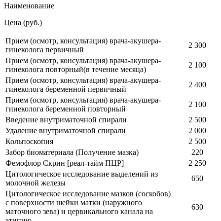
Наименование
Цена (руб.)
Прием (осмотр, консультация) врача-акушера-
2 300
гинеколога первичный
Прием (осмотр, консультация) врача-акушера-
2 100
гинеколога повторный(в течение месяца)
Прием (осмотр, консультация) врача-акушера-
2 400
гинеколога беременной первичный
Прием (осмотр, консультация) врача-акушера-
2 100
гинеколога беременной повторный
Введение внутриматочной спирали
2 500
Удаление внутриматочной спирали
2 000
Кольпоскопия
2 500
Забор биоматериала (Получение мазка)
220
Фемофлор Скрин [реал-тайм ПЦР]
2 250
Цитологическое исследование выделений из
650
молочной железы
Цитологическое исследование мазков (соскобов)
с поверхности шейки матки (наружного
630
маточного зева) и цервикального канала на
атипию